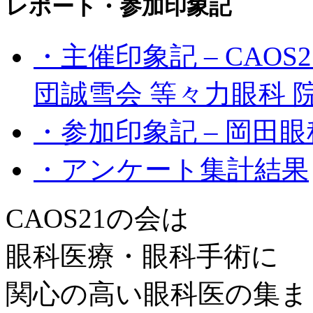
レポート・参加印象記
・主催印象記 – CAO
団誠雪会 等々力眼科 
・参加印象記 – 岡田眼
・アンケート集計結果
CAOS21の会は
眼科医療・眼科手術に
関心の高い眼科医の集ま