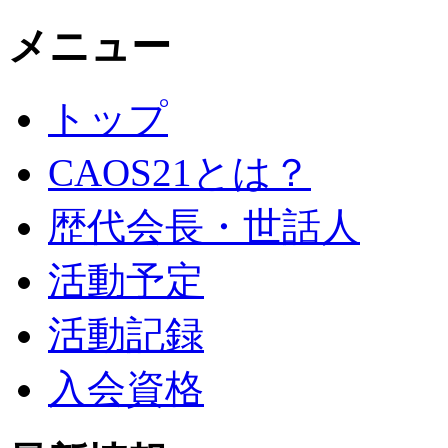
メニュー
トップ
CAOS21とは？
歴代会長・世話人
活動予定
活動記録
入会資格